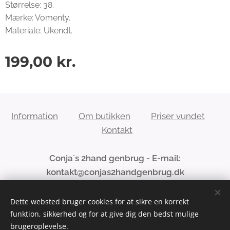
Størrelse: 38.
Mærke: Vomenty.
Materiale: Ukendt.
199,00
kr.
Information
Om butikken
Priser vundet
Kontakt
Conja´s 2hand genbrug - E-mail:
kontakt@conjas2handgenbrug.dk
Dette websted bruger cookies for at sikre en korrekt
funktion, sikkerhed og for at give dig den bedst mulige
Cookies
brugeroplevelse.