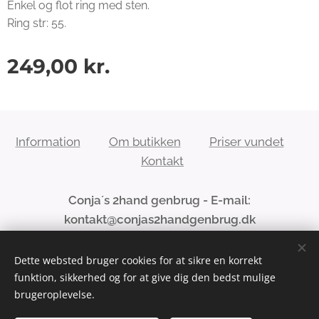
Enkel og flot ring med sten.
Ring str: 55.
249,00
kr.
Information
Om butikken
Priser vundet
Kontakt
Conja´s 2hand genbrug - E-mail:
kontakt@conjas2handgenbrug.dk
Dette websted bruger cookies for at sikre en korrekt
funktion, sikkerhed og for at give dig den bedst mulige
Cookies
brugeroplevelse.