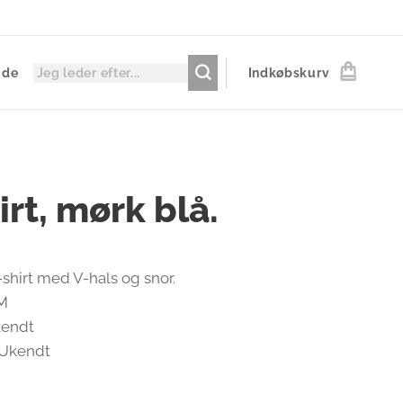
ide
Indkøbskurv
irt, mørk blå.
-shirt med V-hals og snor.
 M
kendt
 Ukendt