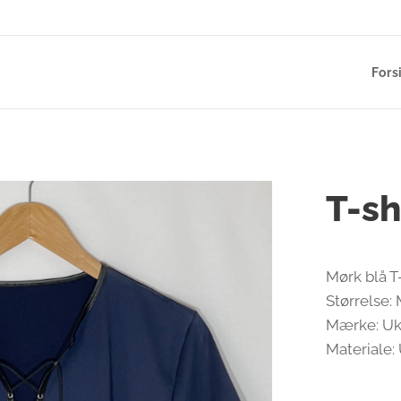
Fors
T-sh
Mørk blå T
Størrelse:
Mærke: U
Materiale: