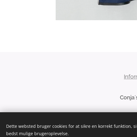
Info
Conja´
Dette websted bruger cookies for at sikre en korrekt funktion, s
bedst mulige brugeroplevelse.