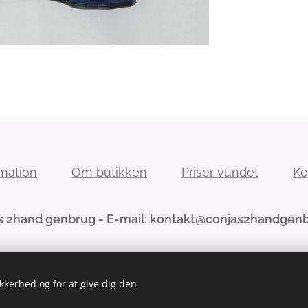
rmation
Om butikken
Priser vundet
Ko
s 2hand genbrug - E-mail: kontakt@conjas2handgen
ikkerhed og for at give dig den