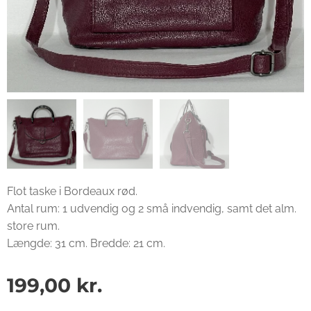
Flot taske i Bordeaux rød.
Antal rum: 1 udvendig og 2 små indvendig, samt det alm.
store rum.
Længde: 31 cm. Bredde: 21 cm.
199,00
kr.