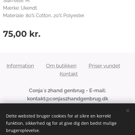
Størrelse: M.
Mærke: Ukendt.
Materiale: 80% Cotton, 20% Polyester.
75,00
kr.
Information
Om butikken
Priser vundet
Kontakt
Conja´s 2hand genbrug - E-mail:
kontakt@conjas2handgenbrug.dk
Dette websted bruger cookies for at sikre en korrekt
funktion, sikkerhed og for at give dig den bedst mulige
Cookies
brugeroplevelse.