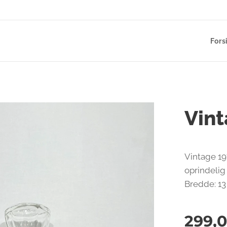
Fors
Vint
Vintage 197
oprindelig
Bredde: 13
299,