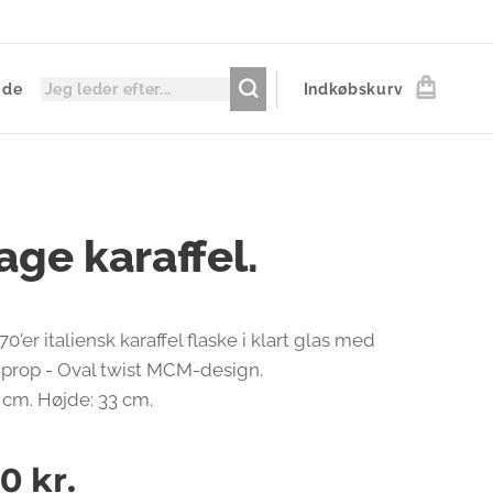
ide
Indkøbskurv
age karaffel.
0'er italiensk karaffel flaske i klart glas med
 prop - Oval twist MCM-design.
 cm. Højde: 33 cm.
00
kr.