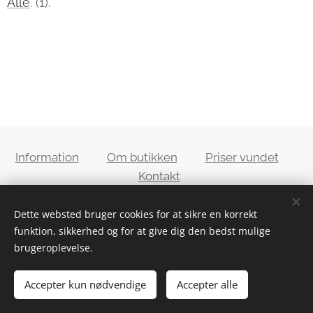
Alle
. (1).
Information
Om butikken
Priser vundet
Kontakt
Dette websted bruger cookies for at sikre en korrekt
Conja´s 2hand genbrug - E-mail:
funktion, sikkerhed og for at give dig den bedst mulige
kontakt@conjas2handgenbrug.dk
brugeroplevelse.
Accepter kun nødvendige
Accepter alle
Cookies