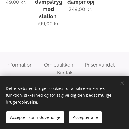
dampstrygejern,
dampmoppe.
49,00
kr.
med
349,00
kr.
station.
799,00
kr.
Information
Om butikken
Priser vundet
Kontakt
Dette websted bruger cookies for at sikre en korrekt
Conja´s 2hand genbrug - E-mail:
funktion, sikkerhed og for at give dig den bedst mulige
kontakt@conjas2handgenbrug.dk
brugeroplevelse.
Accepter kun nødvendige
Accepter alle
Cookies