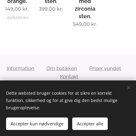
orange.
sten.
med
zirconia
149,00
kr.
399,00
kr.
sten.
249,00
kr.
549,00
kr.
Information
Om butikken
Priser vundet
Kontakt
Dette websted bruger cookies for at sikre en korrekt
Conja´s 2hand genbrug - E-mail:
funktion, sikkerhed og for at give dig den bedst mulige
kontakt@conjas2handgenbrug.dk
brugeroplevelse.
Accepter kun nødvendige
Accepter alle
Cookies