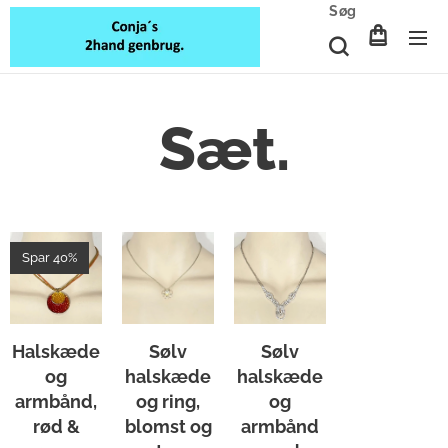
Søg
Sæt.
Spar 40%
Halskæde
Sølv
Sølv
og
halskæde
halskæde
armbånd,
og ring,
og
rød &
blomst og
armbånd