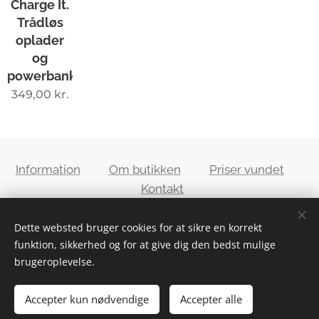
Charge It.
Trådløs
oplader
og
powerbank.
349,00
kr.
Information
Om butikken
Priser vundet
Kontakt
Dette websted bruger cookies for at sikre en korrekt
Conja´s 2hand genbrug - E-mail:
funktion, sikkerhed og for at give dig den bedst mulige
kontakt@conjas2handgenbrug.dk
brugeroplevelse.
Accepter kun nødvendige
Accepter alle
Cookies