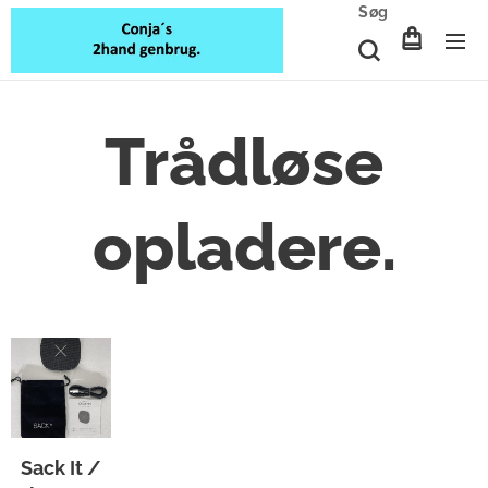
Søg
Trådløse
opladere.
Sack It /