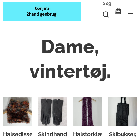
Søg
Dame,
vintertøj.
Halsedisse.
Skindhandsker.
Halstørklæde,
Skibukser,